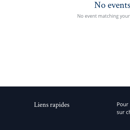
No events
No event matching your 
Liens rapides
Pour 
sur c