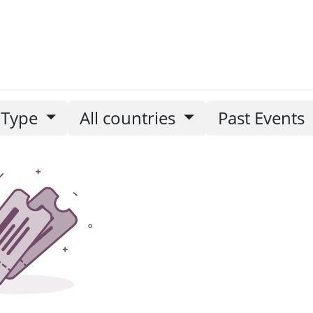
etters
Type
All countries
Past Events