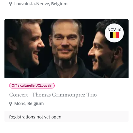
Louvain-la-Neuve
,
Belgium
NOV
10
Offre culturelle UCLouvain
Concert | Thomas Grimmonprez Trio
Mons
,
Belgium
Registrations not yet open