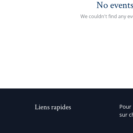
No events
We couldn't find any e
Liens rapides
Pour 
sur c