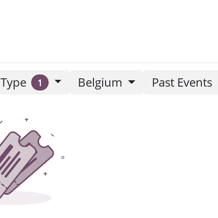
etters
Type
Belgium
Past Events
1