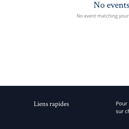
No events
No event matching your 
Liens rapides
Pour 
sur c