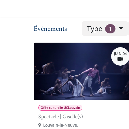
Se rendre au contenu
Annuaire Alumni
Événements
Nos news
Type
Événements
1
JUIN
04
Offre culturelle UCLouvain
Spectacle | Giselle(s)
Louvain-la-Neuve
,