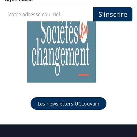
S'inscrire
Les newsletters UCLouvain