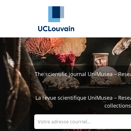
Se rendre au contenu
Annuaire Alumni
Évé
The scientific journal UniMusea – Resea
La revue scientifique UniMusea – Resea
collections