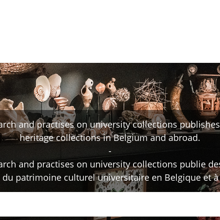
nements
Nos newsletters
rch and practises on university collections publishes 
heritage collections in Belgium and abroad.
-
rch and practises on university collections publie d
 du patrimoine culturel universitaire en Belgique et à